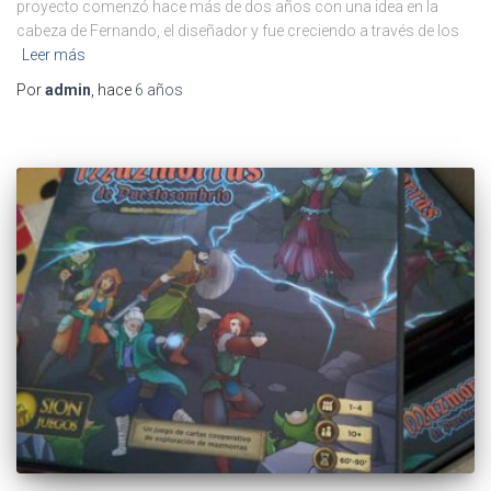
proyecto comenzó hace más de dos años con una idea en la
cabeza de Fernando, el diseñador y fue creciendo a través de los
Leer más
Por
admin
, hace
6 años