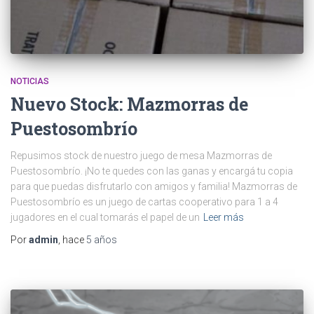
NOTICIAS
Nuevo Stock: Mazmorras de
Puestosombrío
Repusimos stock de nuestro juego de mesa Mazmorras de
Puestosombrío. ¡No te quedes con las ganas y encargá tu copia
para que puedas disfrutarlo con amigos y familia! Mazmorras de
Puestosombrío es un juego de cartas cooperativo para 1 a 4
jugadores en el cual tomarás el papel de un
Leer más
Por
admin
, hace
5 años