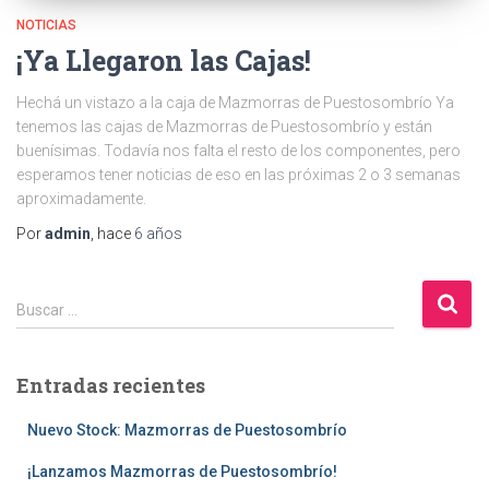
NOTICIAS
¡Ya Llegaron las Cajas!
Hechá un vistazo a la caja de Mazmorras de Puestosombrío Ya
tenemos las cajas de Mazmorras de Puestosombrío y están
buenísimas. Todavía nos falta el resto de los componentes, pero
esperamos tener noticias de eso en las próximas 2 o 3 semanas
aproximadamente.
Por
admin
, hace
6 años
B
Buscar …
u
s
c
Entradas recientes
a
r
Nuevo Stock: Mazmorras de Puestosombrío
:
¡Lanzamos Mazmorras de Puestosombrío!