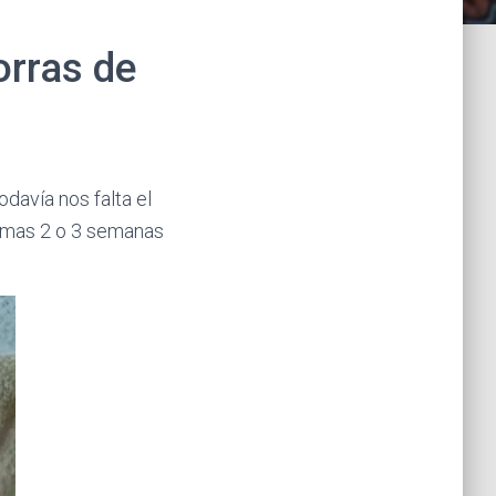
orras de
avía nos falta el
ximas 2 o 3 semanas